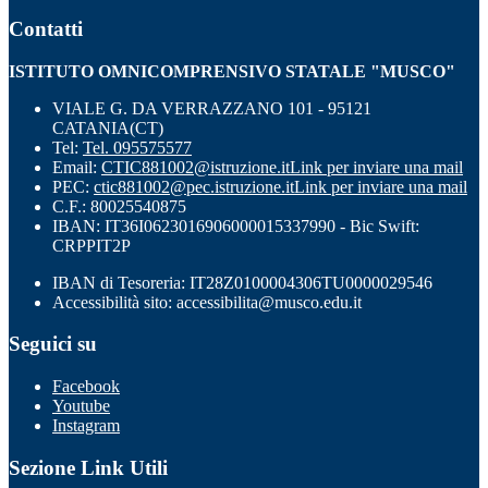
Contatti
ISTITUTO OMNICOMPRENSIVO STATALE "MUSCO"
VIALE G. DA VERRAZZANO 101 - 95121
CATANIA(CT)
Tel:
Tel. 095575577
Email:
CTIC881002@istruzione.it
Link per inviare una mail
PEC:
ctic881002@pec.istruzione.it
Link per inviare una mail
C.F.: 80025540875
IBAN: IT36I0623016906000015337990 - Bic Swift:
CRPPIT2P
IBAN di Tesoreria: IT28Z0100004306TU0000029546
Accessibilità sito: accessibilita@musco.edu.it
Seguici su
Facebook
Youtube
Instagram
Sezione Link Utili