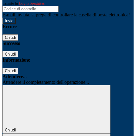
tramite la
Login Spaggiari
E-mail inviata, si prega di controllare la casella di posta elettronica!
Errore
Chiudi
Successo
Chiudi
Informazione
Chiudi
Attendere...
Attendere il completamento dell'operazione...
Chiudi