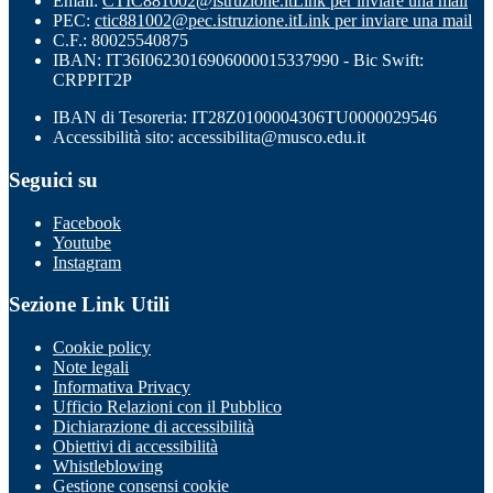
Email:
CTIC881002@istruzione.it
Link per inviare una mail
PEC:
ctic881002@pec.istruzione.it
Link per inviare una mail
C.F.: 80025540875
IBAN: IT36I0623016906000015337990 - Bic Swift:
CRPPIT2P
IBAN di Tesoreria: IT28Z0100004306TU0000029546
Accessibilità sito: accessibilita@musco.edu.it
Seguici su
Facebook
Youtube
Instagram
Sezione Link Utili
Cookie policy
Note legali
Informativa Privacy
Ufficio Relazioni con il Pubblico
Dichiarazione di accessibilità
Obiettivi di accessibilità
Whistleblowing
Gestione consensi cookie