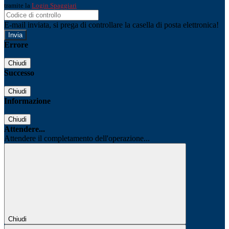
tramite la
Login Spaggiari
E-mail inviata, si prega di controllare la casella di posta elettronica!
Errore
Chiudi
Successo
Chiudi
Informazione
Chiudi
Attendere...
Attendere il completamento dell'operazione...
Chiudi