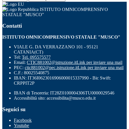
ISTITUTO OMNICOMPRENSIVO
STATALE "MUSCO"
Contatti
ISTITUTO OMNICOMPRENSIVO STATALE "MUSCO"
VIALE G. DA VERRAZZANO 101 - 95121
CATANIA(CT)
Tel:
Tel. 095575577
Email:
CTIC881002@istruzione.it
Link per inviare una mail
PEC:
ctic881002@pec.istruzione.it
Link per inviare una mail
C.F.: 80025540875
IBAN: IT36I0623016906000015337990 - Bic Swift:
CRPPIT2P
IBAN di Tesoreria: IT28Z0100004306TU0000029546
Accessibilità sito: accessibilita@musco.edu.it
Seguici su
Facebook
Youtube