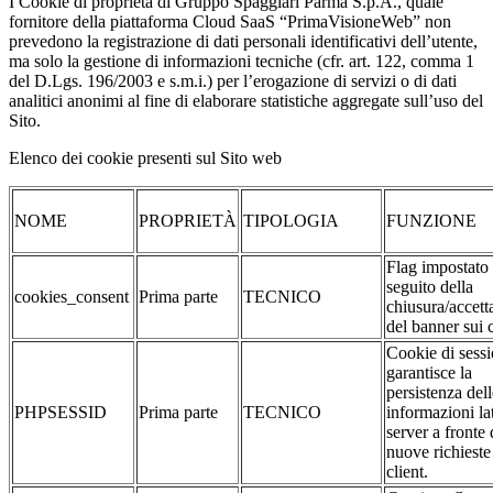
I Cookie di proprietà di Gruppo Spaggiari Parma S.p.A., quale
fornitore della piattaforma Cloud SaaS “PrimaVisioneWeb” non
prevedono la registrazione di dati personali identificativi dell’utente,
ma solo la gestione di informazioni tecniche (cfr. art. 122, comma 1
del D.Lgs. 196/2003 e s.m.i.) per l’erogazione di servizi o di dati
analitici anonimi al fine di elaborare statistiche aggregate sull’uso del
Sito.
Elenco dei cookie presenti sul Sito web
NOME
PROPRIETÀ
TIPOLOGIA
FUNZIONE
Flag impostato
seguito della
cookies_consent
Prima parte
TECNICO
chiusura/accett
del banner sui 
Cookie di sessi
garantisce la
persistenza dell
PHPSESSID
Prima parte
TECNICO
informazioni la
server a fronte 
nuove richieste
client.