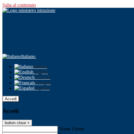
Salta al contenuto
Italiano
Italiano
English
Deutsch
Français
Español
Accedi
Accedi
button close
×
Nome Utente