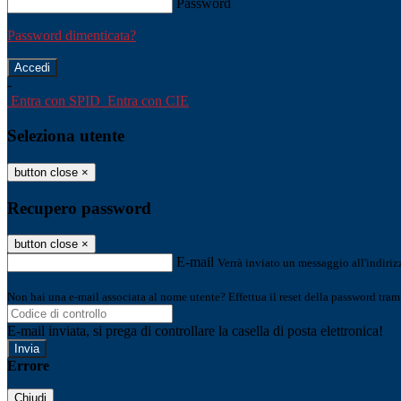
Password
Password dimenticata?
-
Entra con SPID
Entra con CIE
Seleziona utente
button close
×
Recupero password
button close
×
E-mail
Verrà inviato un messaggio all'indirizz
Non hai una e-mail associata al nome utente? Effettua il reset della password tram
E-mail inviata, si prega di controllare la casella di posta elettronica!
Errore
Chiudi