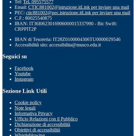
Tel:
Tel. 095575577
Email:
CTIC881002@istruzione.it
Link per inviare una mail
PEC:
ctic881002@pec.istruzione.it
Link per inviare una mail
C.F.: 80025540875
IBAN: IT36I0623016906000015337990 - Bic Swift:
CRPPIT2P
IBAN di Tesoreria: IT28Z0100004306TU0000029546
Accessibilità sito: accessibilita@musco.edu.it
Seguici su
Facebook
Youtube
Instagram
Sezione Link Utili
Cookie policy
Note legali
Informativa Privacy
Ufficio Relazioni con il Pubblico
Dichiarazione di accessibilità
Obiettivi di accessibilità
Whistleblowing