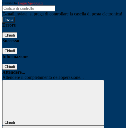
tramite la
Login Spaggiari
E-mail inviata, si prega di controllare la casella di posta elettronica!
Errore
Chiudi
Successo
Chiudi
Informazione
Chiudi
Attendere...
Attendere il completamento dell'operazione...
Chiudi