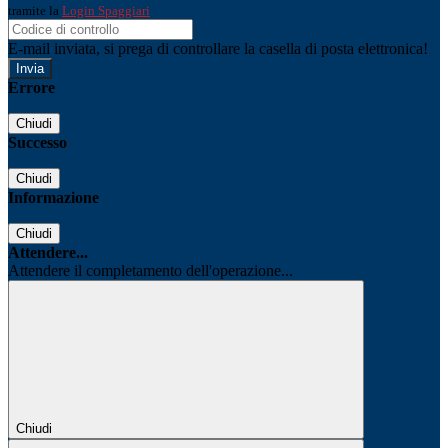
tramite la
Login Spaggiari
E-mail inviata, si prega di controllare la casella di posta elettronica!
Errore
Chiudi
Successo
Chiudi
Informazione
Chiudi
Attendere...
Attendere il completamento dell'operazione...
Chiudi