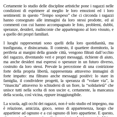
Certamente lo studio delle discipline artistiche pone i ragazzi nelle
condizioni di esprimere al meglio le loro emozioni ed i loro
sentimenti: in questo “Tempo sospeso” che ci circonda i ragazzi
hanno consegnato alle immagini da loro stessi prodotte, ed ai
commenti con cui hanno accompagnato le foto, problemi, dubbi,
speranze, desideri, malinconie che appartengono al loro vissuto, e
a quello dei propri familiari.
I luoghi rappresentati sono quelli della loro quotidianità, ma
trasfigurata, e disincarnata. Il contesto, il quartiere dormitorio, la
periferia ai margini della grande città, vengono filtrati dall’occhio
del ragazzo, diventando veri e propri messaggi, richieste di aiuto,
ma anche desideri mai espressi o speranze in un futuro diverso,
costruito da loro stessi. Prevale la percezione di una costrizione
forte della propria libertà, rappresentata attraverso immagini di
forte impatto: ma filtrano anche messaggi positivi: lo stare in
famiglia, il condividere progetti, la speranza di “volare via”, la
“rinascita” attraverso lo schiudersi di un fiore, la “solidarietà” che
unisce tutti nella scelta di non uscire e, certamente, la mancanza
della scuola, così vicina, eppure irraggiungibile.
La scuola, agli occhi dei ragazzi, non è solo studio ed impegno, ma
è relazione, amicizia, gioco, senso di appartenenza, luogo che
appartiene ad ognuno e a cui ognuno di loro appartiene. E questo,