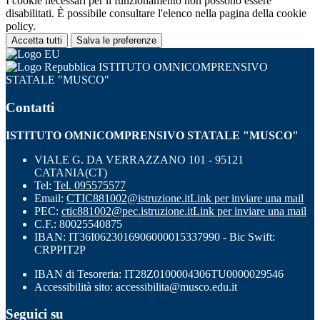
I cookie necessari per il funzionamento non possono essere
disabilitati. È possibile consultare l'elenco nella pagina della cookie
policy.
Accetta tutti
Salva le preferenze
ISTITUTO OMNICOMPRENSIVO
STATALE "MUSCO"
Contatti
ISTITUTO OMNICOMPRENSIVO STATALE "MUSCO"
VIALE G. DA VERRAZZANO 101 - 95121
CATANIA(CT)
Tel:
Tel. 095575577
Email:
CTIC881002@istruzione.it
Link per inviare una mail
PEC:
ctic881002@pec.istruzione.it
Link per inviare una mail
C.F.: 80025540875
IBAN: IT36I0623016906000015337990 - Bic Swift:
CRPPIT2P
IBAN di Tesoreria: IT28Z0100004306TU0000029546
Accessibilità sito: accessibilita@musco.edu.it
Seguici su