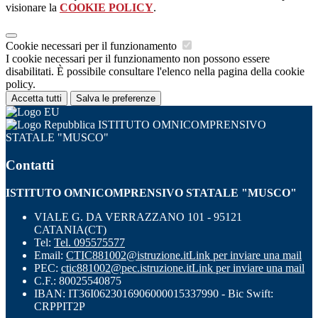
visionare la
COOKIE POLICY
.
Cookie necessari per il funzionamento
I cookie necessari per il funzionamento non possono essere
disabilitati. È possibile consultare l'elenco nella pagina della cookie
policy.
Accetta tutti
Salva le preferenze
ISTITUTO OMNICOMPRENSIVO
STATALE "MUSCO"
Contatti
ISTITUTO OMNICOMPRENSIVO STATALE "MUSCO"
VIALE G. DA VERRAZZANO 101 - 95121
CATANIA(CT)
Tel:
Tel. 095575577
Email:
CTIC881002@istruzione.it
Link per inviare una mail
PEC:
ctic881002@pec.istruzione.it
Link per inviare una mail
C.F.: 80025540875
IBAN: IT36I0623016906000015337990 - Bic Swift:
CRPPIT2P