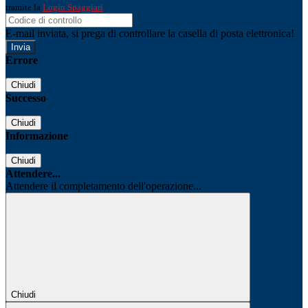
tramite la
Login Spaggiari
E-mail inviata, si prega di controllare la casella di posta elettronica!
Errore
Chiudi
Successo
Chiudi
Informazione
Chiudi
Attendere...
Attendere il completamento dell'operazione...
Chiudi