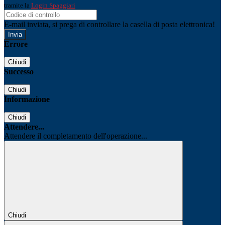
tramite la
Login Spaggiari
E-mail inviata, si prega di controllare la casella di posta elettronica!
Errore
Chiudi
Successo
Chiudi
Informazione
Chiudi
Attendere...
Attendere il completamento dell'operazione...
Chiudi