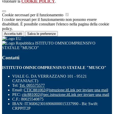
visionare la
COOKIE POLICY
.
Cookie necessari per il funzionamento
I cookie necessari per il funzionamento non possono essere
disabilitati. È possibile consultare l'elenco nella pagina della cookie
policy.
Accetta tutti
Salva le preferenze
ISTITUTO OMNICOMPRENSIVO
STATALE "MUSCO"
Contatti
ISTITUTO OMNICOMPRENSIVO STATALE "MUSCO"
VIALE G. DA VERRAZZANO 101 - 95121
CATANIA(CT)
Tel:
Tel. 095575577
Email:
CTIC881002@istruzione.it
Link per inviare una mail
PEC:
ctic881002@pec.istruzione.it
Link per inviare una mail
C.F.: 80025540875
IBAN: IT36I0623016906000015337990 - Bic Swift:
CRPPIT2P