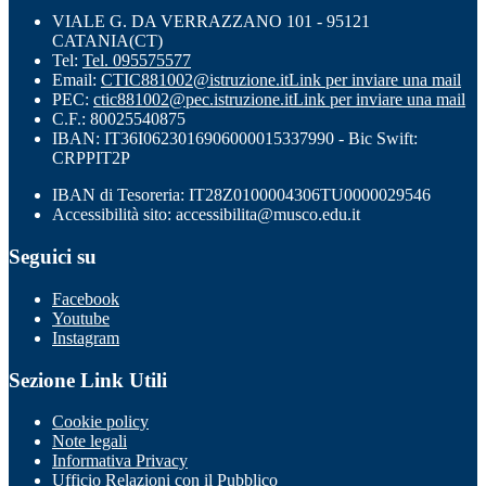
VIALE G. DA VERRAZZANO 101 - 95121
CATANIA(CT)
Tel:
Tel. 095575577
Email:
CTIC881002@istruzione.it
Link per inviare una mail
PEC:
ctic881002@pec.istruzione.it
Link per inviare una mail
C.F.: 80025540875
IBAN: IT36I0623016906000015337990 - Bic Swift:
CRPPIT2P
IBAN di Tesoreria: IT28Z0100004306TU0000029546
Accessibilità sito: accessibilita@musco.edu.it
Seguici su
Facebook
Youtube
Instagram
Sezione Link Utili
Cookie policy
Note legali
Informativa Privacy
Ufficio Relazioni con il Pubblico