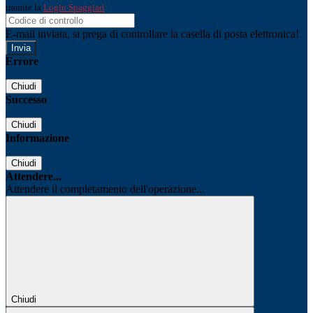
tramite la
Login Spaggiari
E-mail inviata, si prega di controllare la casella di posta elettronica!
Errore
Chiudi
Successo
Chiudi
Informazione
Chiudi
Attendere...
Attendere il completamento dell'operazione...
Chiudi