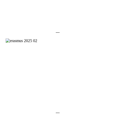
---
---