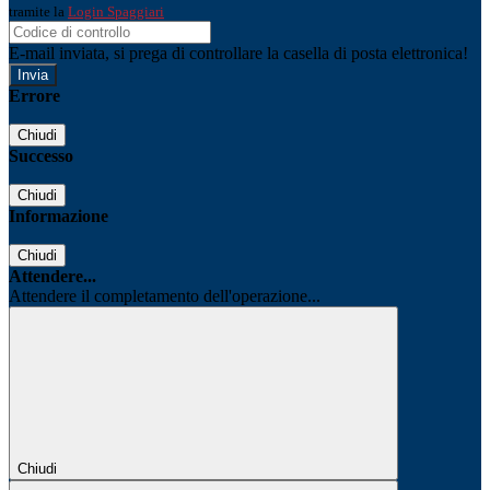
tramite la
Login Spaggiari
E-mail inviata, si prega di controllare la casella di posta elettronica!
Errore
Chiudi
Successo
Chiudi
Informazione
Chiudi
Attendere...
Attendere il completamento dell'operazione...
Chiudi