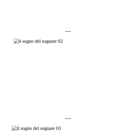
----
----