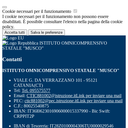
Cookie necessari per il funzionamento
I cookie necessari per il funzionamento non possono essere
disabilitati. È possibile consultare l'elenco nella pagina della cookie
policy.
Accetta tutti
Salva le preferenze
ISTITUTO OMNICOMPRENSIVO
STATALE "MUSCO"
Contatti
ISTITUTO OMNICOMPRENSIVO STATALE "MUSCO"
VIALE G. DA VERRAZZANO 101 - 95121
CATANIA(CT)
Tel:
Tel. 095575577
Email:
CTIC881002@istruzione.it
Link per inviare una mail
PEC:
ctic881002@pec.istruzione.it
Link per inviare una mail
C.F.: 80025540875
IBAN: IT36I0623016906000015337990 - Bic Swift:
CRPPIT2P
IBAN di Tesoreria: IT28Z0100004306TU0000029546