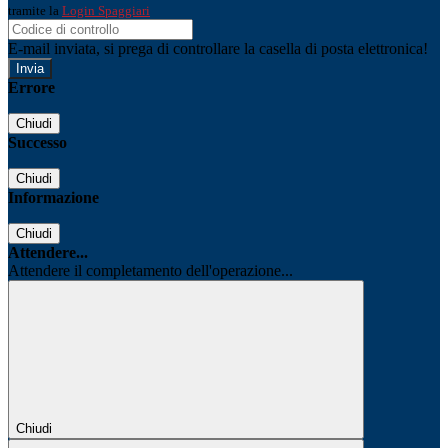
tramite la
Login Spaggiari
E-mail inviata, si prega di controllare la casella di posta elettronica!
Errore
Chiudi
Successo
Chiudi
Informazione
Chiudi
Attendere...
Attendere il completamento dell'operazione...
Chiudi