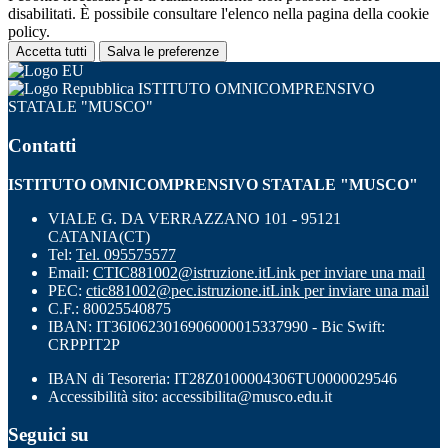
disabilitati. È possibile consultare l'elenco nella pagina della cookie
policy.
Accetta tutti
Salva le preferenze
ISTITUTO OMNICOMPRENSIVO
STATALE "MUSCO"
Contatti
ISTITUTO OMNICOMPRENSIVO STATALE "MUSCO"
VIALE G. DA VERRAZZANO 101 - 95121
CATANIA(CT)
Tel:
Tel. 095575577
Email:
CTIC881002@istruzione.it
Link per inviare una mail
PEC:
ctic881002@pec.istruzione.it
Link per inviare una mail
C.F.: 80025540875
IBAN: IT36I0623016906000015337990 - Bic Swift:
CRPPIT2P
IBAN di Tesoreria: IT28Z0100004306TU0000029546
Accessibilità sito: accessibilita@musco.edu.it
Seguici su