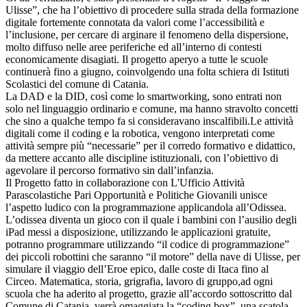
Ulisse”, che ha l’obiettivo di procedere sulla strada della formazione
digitale fortemente connotata da valori come l’accessibilità e
l’inclusione, per cercare di arginare il fenomeno della dispersione,
molto diffuso nelle aree periferiche ed all’interno di contesti
economicamente disagiati. Il progetto aperyo a tutte le scuole
continuerà fino a giugno, coinvolgendo una folta schiera di Istituti
Scolastici del comune di Catania.
La DAD e la DID, così come lo smartworking, sono entrati non
solo nel linguaggio ordinario e comune, ma hanno stravolto concetti
che sino a qualche tempo fa si consideravano inscalfibili.Le attività
digitali come il coding e la robotica, vengono interpretati come
attività sempre più “necessarie” per il corredo formativo e didattico,
da mettere accanto alle discipline istituzionali, con l’obiettivo di
agevolare il percorso formativo sin dall’infanzia.
Il Progetto fatto in collaborazione con L'Ufficio Attività
Parascolastiche Pari Opportunità e Politiche Giovanili unisce
l’aspetto ludico con la programmazione applicandola all’Odissea.
L’odissea diventa un gioco con il quale i bambini con l’ausilio degli
iPad messi a disposizione, utilizzando le applicazioni gratuite,
potranno programmare utilizzando “il codice di programmazione”
dei piccoli robottini che saranno “il motore” della nave di Ulisse, per
simulare il viaggio dell’Eroe epico, dalle coste di Itaca fino al
Circeo. Matematica, storia, grigrafia, lavoro di gruppo,ad ogni
scuola che ha aderito al progetto, grazie all’accordo sottoscritto dal
Comune di Catania, verrà omaggiata la “coding box”, una scatola