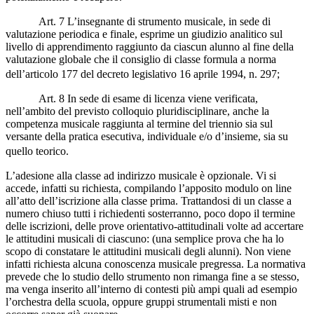
Art. 7 L’insegnante di strumento musicale, in sede di
valutazione periodica e finale, esprime un giudizio analitico sul
livello di apprendimento raggiunto da ciascun alunno al fine della
valutazione globale che il consiglio di classe formula a norma
dell’articolo 177 del decreto legislativo 16 aprile 1994, n. 297;
Art. 8 In sede di esame di licenza viene verificata,
nell’ambito del previsto colloquio pluridisciplinare, anche la
competenza musicale raggiunta al termine del triennio sia sul
versante della pratica esecutiva, individuale e/o d’insieme, sia su
quello teorico.
L’adesione alla classe ad indirizzo musicale è opzionale. Vi si
accede, infatti su richiesta, compilando l’apposito modulo on line
all’atto dell’iscrizione alla classe prima. Trattandosi di un classe a
numero chiuso tutti i richiedenti sosterranno, poco dopo il termine
delle iscrizioni, delle prove orientativo-attitudinali volte ad accertare
le attitudini musicali di ciascuno: (una semplice prova che ha lo
scopo di constatare le attitudini musicali degli alunni). Non viene
infatti richiesta alcuna conoscenza musicale pregressa. La normativa
prevede che lo studio dello strumento non rimanga fine a se stesso,
ma venga inserito all’interno di contesti più ampi quali ad esempio
l’orchestra della scuola, oppure gruppi strumentali misti e non