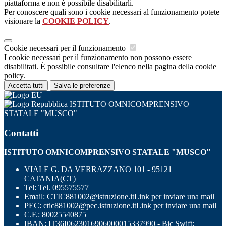
piattaforma e non è possibile disabilitarli.
Per conoscere quali sono i cookie necessari al funzionamento potete
visionare la
COOKIE POLICY
.
Cookie necessari per il funzionamento
I cookie necessari per il funzionamento non possono essere
disabilitati. È possibile consultare l'elenco nella pagina della cookie
policy.
Accetta tutti
Salva le preferenze
ISTITUTO OMNICOMPRENSIVO
STATALE "MUSCO"
Contatti
ISTITUTO OMNICOMPRENSIVO STATALE "MUSCO"
VIALE G. DA VERRAZZANO 101 - 95121
CATANIA(CT)
Tel:
Tel. 095575577
Email:
CTIC881002@istruzione.it
Link per inviare una mail
PEC:
ctic881002@pec.istruzione.it
Link per inviare una mail
C.F.: 80025540875
IBAN: IT36I0623016906000015337990 - Bic Swift: