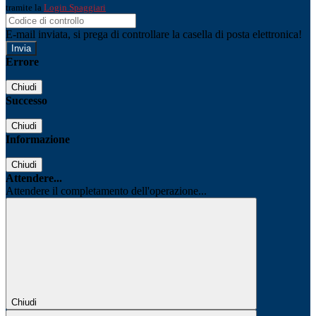
tramite la
Login Spaggiari
E-mail inviata, si prega di controllare la casella di posta elettronica!
Errore
Chiudi
Successo
Chiudi
Informazione
Chiudi
Attendere...
Attendere il completamento dell'operazione...
Chiudi