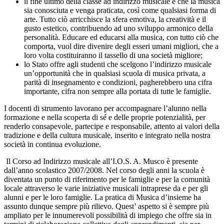
il fine ultimo della classe ad indirizzo musicale è che la musica
sia conosciuta e venga praticata, così come qualsiasi forma di
arte. Tutto ciò arricchisce la sfera emotiva, la creatività e il
gusto estetico, contribuendo ad uno sviluppo armonico della
personalità. Educare ed educarsi alla musica, con tutto ciò che
comporta, vuol dire divenire degli esseri umani migliori, che a
loro volta costituiranno il tassello di una società migliore;
lo Stato offre agli studenti che scelgono l’indirizzo musicale
un’opportunità che in qualsiasi scuola di musica privata, a
parità di insegnamento e condizioni, pagherebbero una cifra
importante, cifra non sempre alla portata di tutte le famiglie.
I docenti di strumento lavorano per accompagnare l’alunno nella
formazione e nella scoperta di sé e delle proprie potenzialità, per
renderlo consapevole, partecipe e responsabile, attento ai valori della
tradizione e della cultura musicale, inserito e integrato nella nostra
società in continua evoluzione.
Il Corso ad Indirizzo musicale all’I.O.S. A. Musco è presente
dall’anno scolastico 2007/2008. Nel corso degli anni la scuola è
diventata un punto di riferimento per le famiglie e per la comunità
locale attraverso le varie iniziative musicali intraprese da e per gli
alunni e per le loro famiglie. La pratica di Musica d’insieme ha
assunto dunque sempre più rilievo. Quest’ aspetto si è sempre più
ampliato per le innumerevoli possibilità di impiego che offre sia in