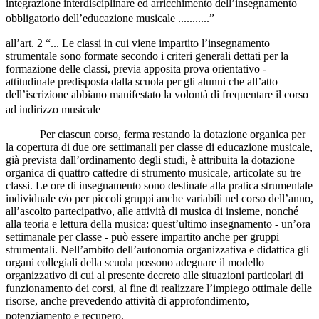
integrazione interdisciplinare ed arricchimento dell’insegnamento
obbligatorio dell’educazione musicale ...........”
all’art. 2 “... Le classi in cui viene impartito l’insegnamento
strumentale sono formate secondo i criteri generali dettati per la
formazione delle classi, previa apposita prova orientativo -
attitudinale predisposta dalla scuola per gli alunni che all’atto
dell’iscrizione abbiano manifestato la volontà di frequentare il corso
ad indirizzo musicale
Per ciascun corso, ferma restando la dotazione organica per
la copertura di due ore settimanali per classe di educazione musicale,
già prevista dall’ordinamento degli studi, è attribuita la dotazione
organica di quattro cattedre di strumento musicale, articolate su tre
classi. Le ore di insegnamento sono destinate alla pratica strumentale
individuale e/o per piccoli gruppi anche variabili nel corso dell’anno,
all’ascolto partecipativo, alle attività di musica di insieme, nonché
alla teoria e lettura della musica: quest’ultimo insegnamento - un’ora
settimanale per classe - può essere impartito anche per gruppi
strumentali. Nell’ambito dell’autonomia organizzativa e didattica gli
organi collegiali della scuola possono adeguare il modello
organizzativo di cui al presente decreto alle situazioni particolari di
funzionamento dei corsi, al fine di realizzare l’impiego ottimale delle
risorse, anche prevedendo attività di approfondimento,
potenziamento e recupero.