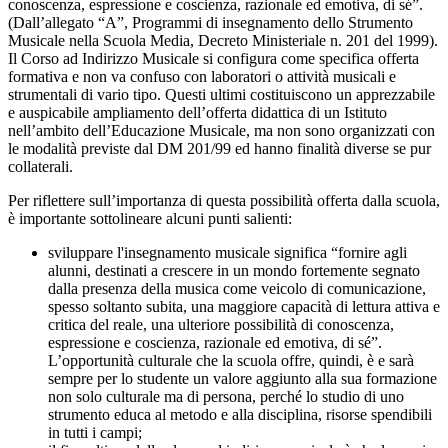
conoscenza, espressione e coscienza, razionale ed emotiva, di sé”.
(Dall’allegato “A”, Programmi di insegnamento dello Strumento
Musicale nella Scuola Media, Decreto Ministeriale n. 201 del 1999).
Il Corso ad Indirizzo Musicale si configura come specifica offerta
formativa e non va confuso con laboratori o attività musicali e
strumentali di vario tipo. Questi ultimi costituiscono un apprezzabile
e auspicabile ampliamento dell’offerta didattica di un Istituto
nell’ambito dell’Educazione Musicale, ma non sono organizzati con
le modalità previste dal DM 201/99 ed hanno finalità diverse se pur
collaterali.
Per riflettere sull’importanza di questa possibilità offerta dalla scuola,
è importante sottolineare alcuni punti salienti:
sviluppare l'insegnamento musicale significa “fornire agli
alunni, destinati a crescere in un mondo fortemente segnato
dalla presenza della musica come veicolo di comunicazione,
spesso soltanto subita, una maggiore capacità di lettura attiva e
critica del reale, una ulteriore possibilità di conoscenza,
espressione e coscienza, razionale ed emotiva, di sé”.
L’opportunità culturale che la scuola offre, quindi, è e sarà
sempre per lo studente un valore aggiunto alla sua formazione
non solo culturale ma di persona, perché lo studio di uno
strumento educa al metodo e alla disciplina, risorse spendibili
in tutti i campi;