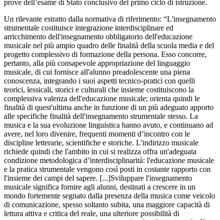
prove dell’esame di Stato conclusivo del primo ciclo di istruzione.
Un rilevante estratto dalla normativa di riferimento: “L'insegnamento
strumentale costituisce integrazione interdisciplinare ed
arricchimento dell'insegnamento obbligatorio dell'educazione
musicale nel più ampio quadro delle finalità della scuola media e del
progetto complessivo di formazione della persona. Esso concorre,
pertanto, alla più consapevole appropriazione del linguaggio
musicale, di cui fornisce all'alunno preadolescente una piena
conoscenza, integrando i suoi aspetti tecnico-pratici con quelli
teorici, lessicali, storici e culturali che insieme costituiscono la
complessiva valenza dell'educazione musicale; orienta quindi le
finalità di quest'ultima anche in funzione di un più adeguato apporto
alle specifiche finalità dell'insegnamento strumentale stesso. La
musica e la sua evoluzione linguistica hanno avuto, e continuano ad
avere, nel loro divenire, frequenti momenti d’incontro con le
discipline letterarie, scientifiche e storiche. L'indirizzo musicale
richiede quindi che l'ambito in cui si realizza offra un'adeguata
condizione metodologica d’interdisciplinarità: l'educazione musicale
e la pratica strumentale vengono così posti in costante rapporto con
l'insieme dei campi del sapere. [...]Sviluppare l'insegnamento
musicale significa fornire agli alunni, destinati a crescere in un
mondo fortemente segnato dalla presenza della musica come veicolo
di comunicazione, spesso soltanto subita, una maggiore capacità di
lettura attiva e critica del reale, una ulteriore possibilità di