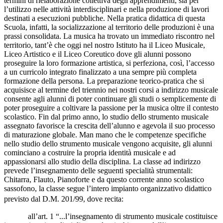
termini di rielaborazione collettiva degli apprendimenti, sia per
l’utilizzo nelle attività interdisciplinari e nella produzione di lavori
destinati a esecuzioni pubbliche. Nella pratica didattica di questa
Scuola, infatti, la socializzazione al territorio delle produzioni è una
prassi consolidata. La musica ha trovato un immediato riscontro nel
territorio, tant’è che oggi nel nostro Istituto ha il Liceo Musicale,
Liceo Artistico e il Liceo Coreutico dove gli alunni possono
proseguire la loro formazione artistica, si perfeziona, così, l’accesso
a un curricolo integrato finalizzato a una sempre più completa
formazione della persona. La preparazione teorico-pratica che si
acquisisce al termine del triennio nei nostri corsi a indirizzo musicale
consente agli alunni di poter continuare gli studi o semplicemente di
poter proseguire a coltivare la passione per la musica oltre il contesto
scolastico. Fin dal primo anno, lo studio dello strumento musicale
assegnato favorisce la crescita dell’alunno e agevola il suo processo
di maturazione globale. Man mano che le competenze specifiche
nello studio dello strumento musicale vengono acquisite, gli alunni
cominciano a costruire la propria identità musicale e ad
appassionarsi allo studio della disciplina. La classe ad indirizzo
prevede l’insegnamento delle seguenti specialità strumentali:
Chitarra, Flauto, Pianoforte e da questo corrente anno scolastico
sassofono, la classe segue l’intero impianto organizzativo didattico
previsto dal D.M. 201/99, dove recita:
all’art. 1 “...l’insegnamento di strumento musicale costituisce