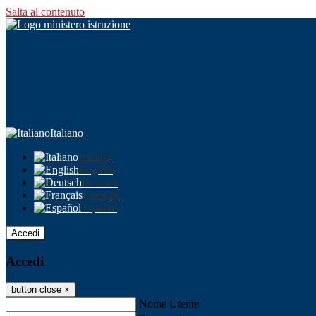
Salta al contenuto
Italiano
Italiano
English
Deutsch
Français
Español
Accedi
Accedi
button close
×
Nome Utente