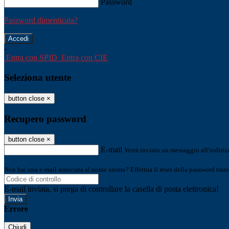
Password
Password dimenticata?
-
Entra con SPID
Entra con CIE
Seleziona utente
button close
×
Recupero password
button close
×
E-mail
Verrà inviato un messaggio all'indirizz
Non hai una e-mail associata al nome utente? Effettua il reset della password tram
E-mail inviata, si prega di controllare la casella di posta elettronica!
Errore
Chiudi