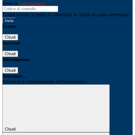
tramite la
Login Spaggiari
E-mail inviata, si prega di controllare la casella di posta elettronica!
Errore
Chiudi
Successo
Chiudi
Informazione
Chiudi
Attendere...
Attendere il completamento dell'operazione...
Chiudi