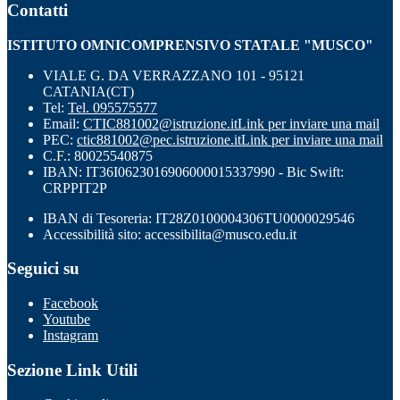
Contatti
ISTITUTO OMNICOMPRENSIVO STATALE "MUSCO"
VIALE G. DA VERRAZZANO 101 - 95121
CATANIA(CT)
Tel:
Tel. 095575577
Email:
CTIC881002@istruzione.it
Link per inviare una mail
PEC:
ctic881002@pec.istruzione.it
Link per inviare una mail
C.F.: 80025540875
IBAN: IT36I0623016906000015337990 - Bic Swift:
CRPPIT2P
IBAN di Tesoreria: IT28Z0100004306TU0000029546
Accessibilità sito: accessibilita@musco.edu.it
Seguici su
Facebook
Youtube
Instagram
Sezione Link Utili