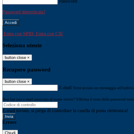
Password
Password dimenticata?
-
Entra con SPID
Entra con CIE
Seleziona utente
button close
×
Recupero password
button close
×
E-mail
Verrà inviato un messaggio all'indirizz
Non hai una e-mail associata al nome utente? Effettua il reset della password tram
E-mail inviata, si prega di controllare la casella di posta elettronica!
Errore
Chiudi