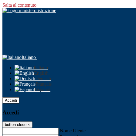
Salta al contenuto
Italiano
Italiano
English
Deutsch
Français
Español
Accedi
Accedi
button close
×
Nome Utente