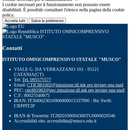
I cookie necessari per il funzionamento non possono essere
disabilitati. È possibile consultare l'elenco nella pagina della cookie
policy.
Accetta tutti
Salva le preferenze
ISTITUTO OMNICOMPRENSIVO
STATALE "MUSCO"
Contatti
ISTITUTO OMNICOMPRENSIVO STATALE "MUSCO"
VIALE G. DA VERRAZZANO 101 - 95121
CATANIA(CT)
Tel:
Tel. 095575577
Email:
CTIC881002@istruzione.it
Link per inviare una mail
PEC:
ctic881002@pec.istruzione.it
Link per inviare una mail
C.F.: 80025540875
IBAN: IT36I0623016906000015337990 - Bic Swift:
CRPPIT2P
IBAN di Tesoreria: IT28Z0100004306TU0000029546
Accessibilità sito: accessibilita@musco.edu.it