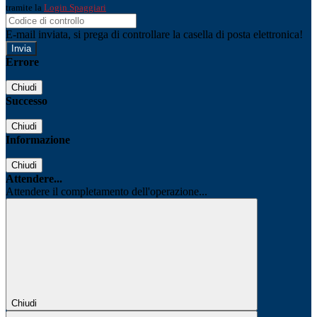
tramite la
Login Spaggiari
E-mail inviata, si prega di controllare la casella di posta elettronica!
Errore
Chiudi
Successo
Chiudi
Informazione
Chiudi
Attendere...
Attendere il completamento dell'operazione...
Chiudi