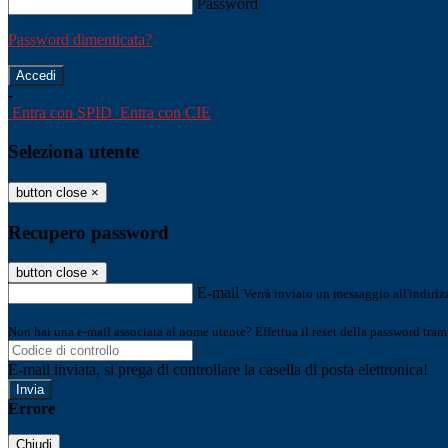
Password
Password dimenticata?
-
Entra con SPID
Entra con CIE
Seleziona utente
button close
×
Recupero password
button close
×
E-mail
Verrà inviato un messaggio all'indirizz
Non hai una e-mail associata al nome utente? Effettua il reset della password tram
E-mail inviata, si prega di controllare la casella di posta elettronica!
Errore
Chiudi