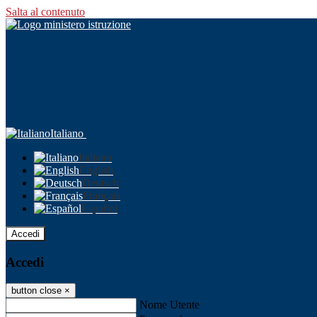
Salta al contenuto
Italiano
Italiano
English
Deutsch
Français
Español
Accedi
Accedi
button close
×
Nome Utente