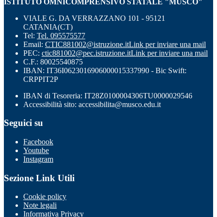
ISTITUTO OMNICOMPRENSIVO STATALE "MUSCO"
VIALE G. DA VERRAZZANO 101 - 95121
CATANIA(CT)
Tel:
Tel. 095575577
Email:
CTIC881002@istruzione.it
Link per inviare una mail
PEC:
ctic881002@pec.istruzione.it
Link per inviare una mail
C.F.: 80025540875
IBAN: IT36I0623016906000015337990 - Bic Swift:
CRPPIT2P
IBAN di Tesoreria: IT28Z0100004306TU0000029546
Accessibilità sito: accessibilita@musco.edu.it
Seguici su
Facebook
Youtube
Instagram
Sezione Link Utili
Cookie policy
Note legali
Informativa Privacy