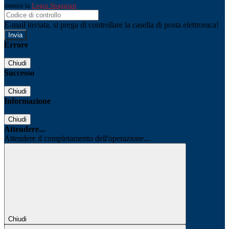
tramite la
Login Spaggiari
E-mail inviata, si prega di controllare la casella di posta elettronica!
Errore
Chiudi
Successo
Chiudi
Informazione
Chiudi
Attendere...
Attendere il completamento dell'operazione...
Chiudi