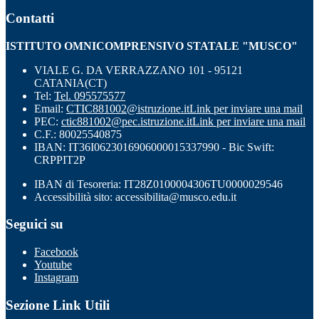
Contatti
ISTITUTO OMNICOMPRENSIVO STATALE "MUSCO"
VIALE G. DA VERRAZZANO 101 - 95121
CATANIA(CT)
Tel:
Tel. 095575577
Email:
CTIC881002@istruzione.it
Link per inviare una mail
PEC:
ctic881002@pec.istruzione.it
Link per inviare una mail
C.F.: 80025540875
IBAN: IT36I0623016906000015337990 - Bic Swift:
CRPPIT2P
IBAN di Tesoreria: IT28Z0100004306TU0000029546
Accessibilità sito: accessibilita@musco.edu.it
Seguici su
Facebook
Youtube
Instagram
Sezione Link Utili