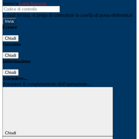
tramite la
Login Spaggiari
E-mail inviata, si prega di controllare la casella di posta elettronica!
Errore
Chiudi
Successo
Chiudi
Informazione
Chiudi
Attendere...
Attendere il completamento dell'operazione...
Chiudi