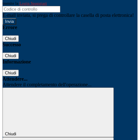
tramite la
Login Spaggiari
E-mail inviata, si prega di controllare la casella di posta elettronica!
Errore
Chiudi
Successo
Chiudi
Informazione
Chiudi
Attendere...
Attendere il completamento dell'operazione...
Chiudi