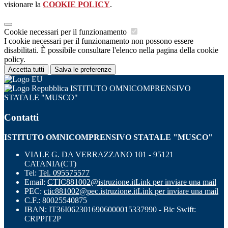
visionare la
COOKIE POLICY
.
Cookie necessari per il funzionamento
I cookie necessari per il funzionamento non possono essere
disabilitati. È possibile consultare l'elenco nella pagina della cookie
policy.
Accetta tutti
Salva le preferenze
ISTITUTO OMNICOMPRENSIVO
STATALE "MUSCO"
Contatti
ISTITUTO OMNICOMPRENSIVO STATALE "MUSCO"
VIALE G. DA VERRAZZANO 101 - 95121
CATANIA(CT)
Tel:
Tel. 095575577
Email:
CTIC881002@istruzione.it
Link per inviare una mail
PEC:
ctic881002@pec.istruzione.it
Link per inviare una mail
C.F.: 80025540875
IBAN: IT36I0623016906000015337990 - Bic Swift:
CRPPIT2P