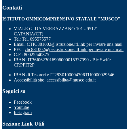
Contatti
ISTITUTO OMNICOMPRENSIVO STATALE "MUSCO"
VIALE G. DA VERRAZZANO 101 - 95121
CATANIA(CT)
Tel:
Tel. 095575577
Email:
CTIC881002@istruzione.it
Link per inviare una mail
PEC:
ctic881002@pec.istruzione.it
Link per inviare una mail
C.F.: 80025540875
IBAN: IT36I0623016906000015337990 - Bic Swift:
CRPPIT2P
IBAN di Tesoreria: IT28Z0100004306TU0000029546
Accessibilità sito: accessibilita@musco.edu.it
Seguici su
Facebook
Youtube
Instagram
Sezione Link Utili