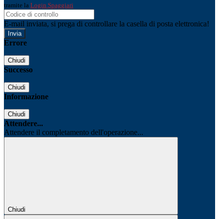
tramite la
Login Spaggiari
E-mail inviata, si prega di controllare la casella di posta elettronica!
Errore
Chiudi
Successo
Chiudi
Informazione
Chiudi
Attendere...
Attendere il completamento dell'operazione...
Chiudi