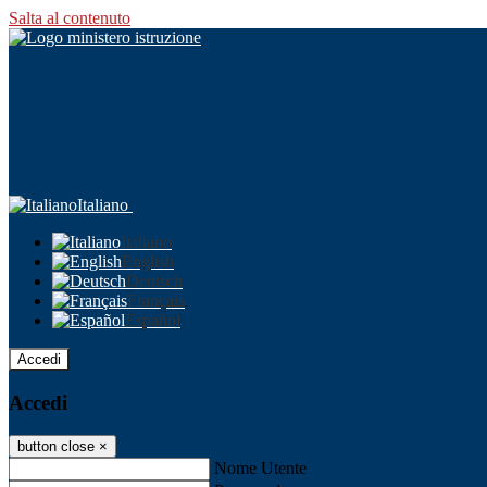
Salta al contenuto
Italiano
Italiano
English
Deutsch
Français
Español
Accedi
Accedi
button close
×
Nome Utente