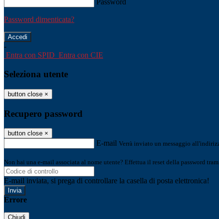
Password
Password dimenticata?
-
Entra con SPID
Entra con CIE
Seleziona utente
button close
×
Recupero password
button close
×
E-mail
Verrà inviato un messaggio all'indirizz
Non hai una e-mail associata al nome utente? Effettua il reset della password tram
E-mail inviata, si prega di controllare la casella di posta elettronica!
Errore
Chiudi