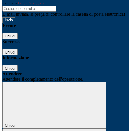
tramite la
Login Spaggiari
E-mail inviata, si prega di controllare la casella di posta elettronica!
Errore
Chiudi
Successo
Chiudi
Informazione
Chiudi
Attendere...
Attendere il completamento dell'operazione...
Chiudi