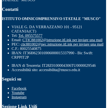
Contatti
ISTITUTO OMNICOMPRENSIVO STATALE "MUSCO"
VIALE G. DA VERRAZZANO 101 - 95121
CATANIA(CT)
Tel:
Tel. 095575577
Email:
CTIC881002@istruzione.it
Link per inviare una mail
PEC:
ctic881002@pec.istruzione.it
Link per inviare una mail
C.F.: 80025540875
IBAN: IT36I0623016906000015337990 - Bic Swift:
CRPPIT2P
IBAN di Tesoreria: IT28Z0100004306TU0000029546
Accessibilità sito: accessibilita@musco.edu.it
Seguici su
Facebook
Youtube
Instagram
Sezione Link Utili