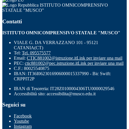
ISTITUTO OMNICOMPRENSIVO
STATALE "MUSCO"
Contatti
ISTITUTO OMNICOMPRENSIVO STATALE "MUSCO"
VIALE G. DA VERRAZZANO 101 - 95121
CATANIA(CT)
Tel:
Tel. 095575577
Email:
CTIC881002@istruzione.it
Link per inviare una mail
PEC:
ctic881002@pec.istruzione.it
Link per inviare una mail
C.F.: 80025540875
IBAN: IT36I0623016906000015337990 - Bic Swift:
CRPPIT2P
IBAN di Tesoreria: IT28Z0100004306TU0000029546
Accessibilità sito: accessibilita@musco.edu.it
Seguici su
Facebook
Youtube
Instagram