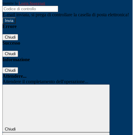
tramite la
Login Spaggiari
E-mail inviata, si prega di controllare la casella di posta elettronica!
Errore
Chiudi
Successo
Chiudi
Informazione
Chiudi
Attendere...
Attendere il completamento dell'operazione...
Chiudi