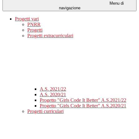
Menu di
navigazione
Progetti vari
PNRR
Progetti
Progetti extracurriculari
A.S. 2021/22
A.S. 2020/21
Progetto "Girls Code It Better" A.S.2021/22
Progetto "Girls Code It Better" A.S.2020/21
Progetti curriculari