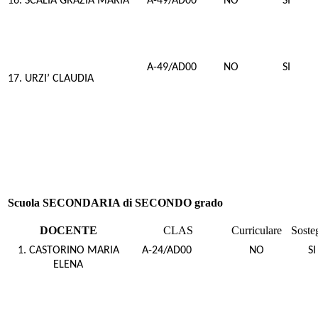
16. SCALIA GRAZIA MARIA
A-49/AD00
NO
SI
A-49/AD00
NO
SI
17. URZI’ CLAUDIA
Scuola SECONDARIA di SECONDO grado
DOCENTE
CLAS
Curriculare
Soste
1. CASTORINO MARIA
A-24/AD00
NO
SI
ELENA