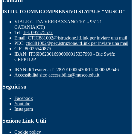
Contatti
ISTITUTO OMNICOMPRENSIVO STATALE "MUSCO"
VIALE G. DA VERRAZZANO 101 - 95121
CATANIA(CT)
Tel:
Tel. 095575577
Email:
CTIC881002@istruzione.it
Link per inviare una mail
PEC:
ctic881002@pec.istruzione.it
Link per inviare una mail
C.F.: 80025540875
IBAN: IT36I0623016906000015337990 - Bic Swift:
CRPPIT2P
IBAN di Tesoreria: IT28Z0100004306TU0000029546
Accessibilità sito: accessibilita@musco.edu.it
Seguici su
Facebook
Youtube
Instagram
Sezione Link Utili
Cookie policy