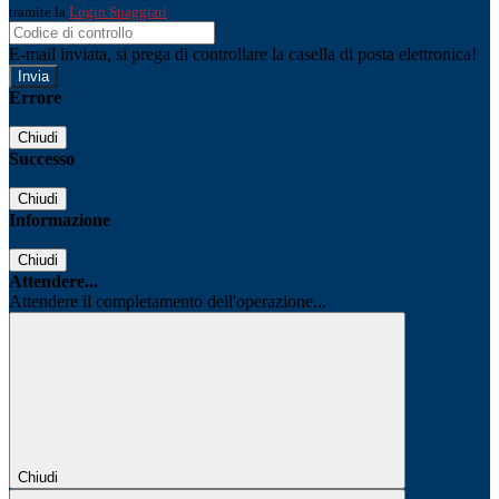
tramite la
Login Spaggiari
E-mail inviata, si prega di controllare la casella di posta elettronica!
Errore
Chiudi
Successo
Chiudi
Informazione
Chiudi
Attendere...
Attendere il completamento dell'operazione...
Chiudi