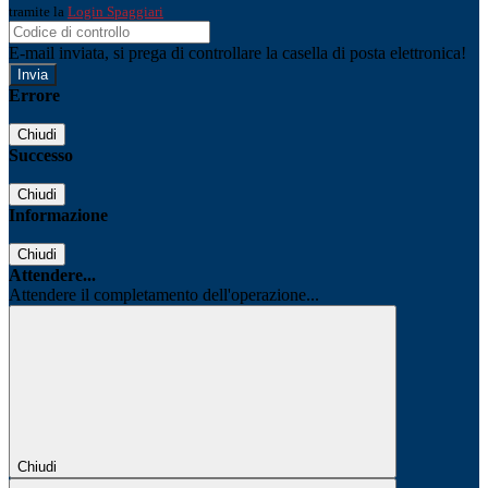
tramite la
Login Spaggiari
E-mail inviata, si prega di controllare la casella di posta elettronica!
Errore
Chiudi
Successo
Chiudi
Informazione
Chiudi
Attendere...
Attendere il completamento dell'operazione...
Chiudi