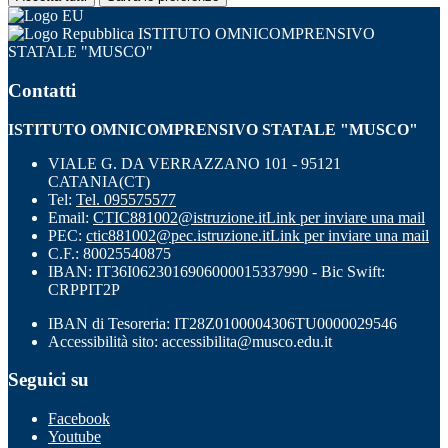
ISTITUTO OMNICOMPRENSIVO
STATALE "MUSCO"
Contatti
ISTITUTO OMNICOMPRENSIVO STATALE "MUSCO"
VIALE G. DA VERRAZZANO 101 - 95121
CATANIA(CT)
Tel:
Tel. 095575577
Email:
CTIC881002@istruzione.it
Link per inviare una mail
PEC:
ctic881002@pec.istruzione.it
Link per inviare una mail
C.F.: 80025540875
IBAN: IT36I0623016906000015337990 - Bic Swift:
CRPPIT2P
IBAN di Tesoreria: IT28Z0100004306TU0000029546
Accessibilità sito: accessibilita@musco.edu.it
Seguici su
Facebook
Youtube