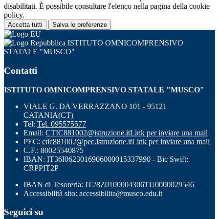
disabilitati. È possibile consultare l'elenco nella pagina della cookie
policy.
Accetta tutti
Salva le preferenze
ISTITUTO OMNICOMPRENSIVO
STATALE "MUSCO"
Contatti
ISTITUTO OMNICOMPRENSIVO STATALE "MUSCO"
VIALE G. DA VERRAZZANO 101 - 95121
CATANIA(CT)
Tel:
Tel. 095575577
Email:
CTIC881002@istruzione.it
Link per inviare una mail
PEC:
ctic881002@pec.istruzione.it
Link per inviare una mail
C.F.: 80025540875
IBAN: IT36I0623016906000015337990 - Bic Swift:
CRPPIT2P
IBAN di Tesoreria: IT28Z0100004306TU0000029546
Accessibilità sito: accessibilita@musco.edu.it
Seguici su