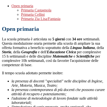
Open primaria
Primaria Castagnola
Primaria Cellini
Primaria Zia Lisa/Fantasia
Open primaria
La scuola primaria è articolata su
5 giorni
con
34 ore
settimanali.
Questa modulazione oraria permette alla scuola di ampliare la sua
offerta formativa a beneficio soprattutto della
Lingua Italiana
, della
Storia
, della
Geografia
e dell'
Educazione Civica
per complessive
15 h settimanali e delle discipline
Matematiche
e
Scientifiche
per
complessive 10h settimanali, così da favorire l'acquisizione delle
competenze di base.
Il tempo scuola adottato permette inoltre:
la presenza di docenti "specialisti" nelle discipline di Inglese,
Arte, Motoria, Musica, Teatro;
la presenza contemporanea di più docenti che possono curare
attività di recupero e potenziamento;
l'adozione di meteodologie di lavoro fondate sulle attività
laboratoriali;
l'introduzione di varie proposte, anche opzionali, che