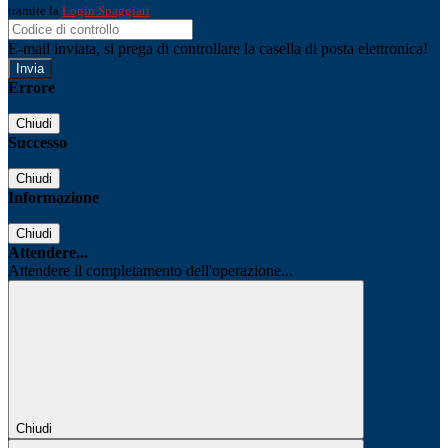
tramite la
Login Spaggiari
E-mail inviata, si prega di controllare la casella di posta elettronica!
Errore
Chiudi
Successo
Chiudi
Informazione
Chiudi
Attendere...
Attendere il completamento dell'operazione...
Chiudi