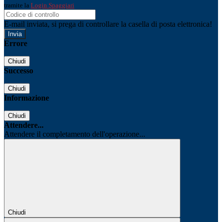
tramite la
Login Spaggiari
E-mail inviata, si prega di controllare la casella di posta elettronica!
Errore
Chiudi
Successo
Chiudi
Informazione
Chiudi
Attendere...
Attendere il completamento dell'operazione...
Chiudi