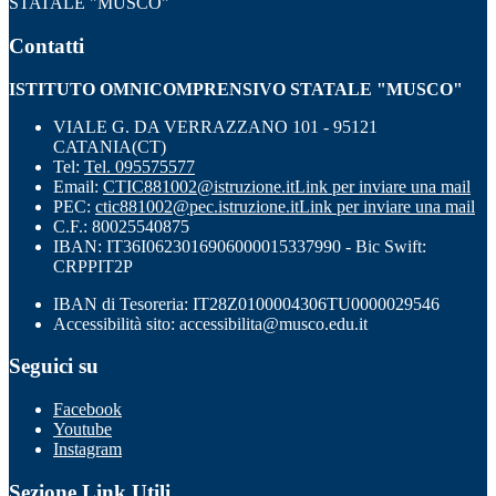
STATALE "MUSCO"
Contatti
ISTITUTO OMNICOMPRENSIVO STATALE "MUSCO"
VIALE G. DA VERRAZZANO 101 - 95121
CATANIA(CT)
Tel:
Tel. 095575577
Email:
CTIC881002@istruzione.it
Link per inviare una mail
PEC:
ctic881002@pec.istruzione.it
Link per inviare una mail
C.F.: 80025540875
IBAN: IT36I0623016906000015337990 - Bic Swift:
CRPPIT2P
IBAN di Tesoreria: IT28Z0100004306TU0000029546
Accessibilità sito: accessibilita@musco.edu.it
Seguici su
Facebook
Youtube
Instagram
Sezione Link Utili