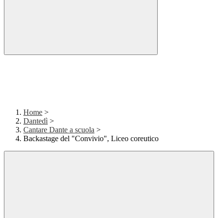
Home
>
Dantedì
>
Cantare Dante a scuola
>
Backastage del "Convivio", Liceo coreutico