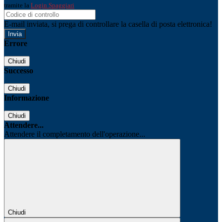
tramite la
Login Spaggiari
E-mail inviata, si prega di controllare la casella di posta elettronica!
Errore
Chiudi
Successo
Chiudi
Informazione
Chiudi
Attendere...
Attendere il completamento dell'operazione...
Chiudi