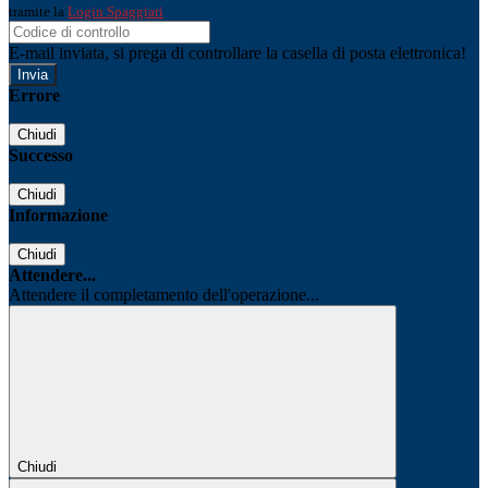
tramite la
Login Spaggiari
E-mail inviata, si prega di controllare la casella di posta elettronica!
Errore
Chiudi
Successo
Chiudi
Informazione
Chiudi
Attendere...
Attendere il completamento dell'operazione...
Chiudi