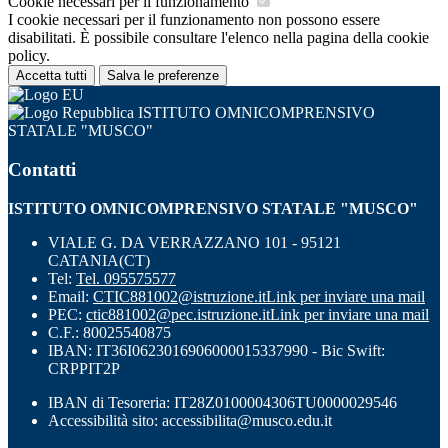
Cookie necessari per il funzionamento
I cookie necessari per il funzionamento non possono essere
disabilitati. È possibile consultare l'elenco nella pagina della cookie
policy.
Accetta tutti
Salva le preferenze
ISTITUTO OMNICOMPRENSIVO
STATALE "MUSCO"
Contatti
ISTITUTO OMNICOMPRENSIVO STATALE "MUSCO"
VIALE G. DA VERRAZZANO 101 - 95121
CATANIA(CT)
Tel:
Tel. 095575577
Email:
CTIC881002@istruzione.it
Link per inviare una mail
PEC:
ctic881002@pec.istruzione.it
Link per inviare una mail
C.F.: 80025540875
IBAN: IT36I0623016906000015337990 - Bic Swift:
CRPPIT2P
IBAN di Tesoreria: IT28Z0100004306TU0000029546
Accessibilità sito: accessibilita@musco.edu.it