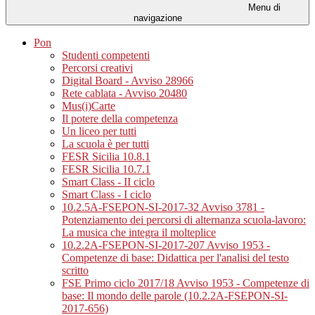
Menu di
navigazione
Pon
Studenti competenti
Percorsi creativi
Digital Board - Avviso 28966
Rete cablata - Avviso 20480
Mus(i)Carte
Il potere della competenza
Un liceo per tutti
La scuola è per tutti
FESR Sicilia 10.8.1
FESR Sicilia 10.7.1
Smart Class - II ciclo
Smart Class - I ciclo
10.2.5A-FSEPON-SI-2017-32 Avviso 3781 -
Potenziamento dei percorsi di alternanza scuola-lavoro:
La musica che integra il molteplice
10.2.2A-FSEPON-SI-2017-207 Avviso 1953 -
Competenze di base: Didattica per l'analisi del testo
scritto
FSE Primo ciclo 2017/18 Avviso 1953 - Competenze di
base: Il mondo delle parole (10.2.2A-FSEPON-SI-
2017-656)