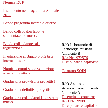
Nomina RUP
Inserimento nel Programma Annuale
2017
Bando progettista interno o esterno
Bando collaudatori labor. e
strumentazione music.
Bando collaudatore sala
RdO Laboratorio di
registrazione
Tecnologie musicali
(ambiente B)
Integrazione al Bando progettista
Rdo Nr 1972576
interno o esterno
Disciplinare e capitolato
Nomina commissione valutazione
Contratto SOIN
istanze progettista
Graduatoria provvisoria progettisti
RdO Acquisto
strumentazione musicale
Graduatoria definitiva progettisti
(ambiente A)
Determina a contrarre
Graduatoria collaudatori lab e strum
RdO Nr 1990817
musicali
Disciplinare e capitolato