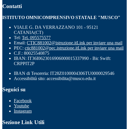
Contatti
ISTITUTO OMNICOMPRENSIVO STATALE "MUSCO"
VIALE G. DA VERRAZZANO 101 - 95121
CATANIA(CT)
Tel:
Tel. 095575577
Email:
CTIC881002@istruzione.it
Link per inviare una mail
PEC:
ctic881002@pec.istruzione.it
Link per inviare una mail
C.F.: 80025540875
IBAN: IT36I0623016906000015337990 - Bic Swift:
CRPPIT2P
IBAN di Tesoreria: IT28Z0100004306TU0000029546
Accessibilità sito: accessibilita@musco.edu.it
Seguici su
Facebook
Youtube
Instagram
Sezione Link Utili