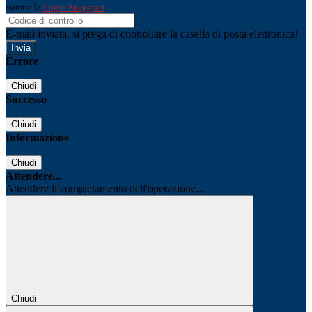
tramite la
Login Spaggiari
E-mail inviata, si prega di controllare la casella di posta elettronica!
Errore
Chiudi
Successo
Chiudi
Informazione
Chiudi
Attendere...
Attendere il completamento dell'operazione...
Chiudi