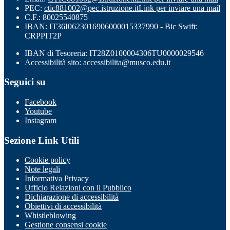
PEC:
ctic881002@pec.istruzione.it
Link per inviare una mail
C.F.: 80025540875
IBAN: IT36I0623016906000015337990 - Bic Swift:
CRPPIT2P
IBAN di Tesoreria: IT28Z0100004306TU0000029546
Accessibilità sito: accessibilita@musco.edu.it
Seguici su
Facebook
Youtube
Instagram
Sezione Link Utili
Cookie policy
Note legali
Informativa Privacy
Ufficio Relazioni con il Pubblico
Dichiarazione di accessibilità
Obiettivi di accessibilità
Whistleblowing
Gestione consensi cookie