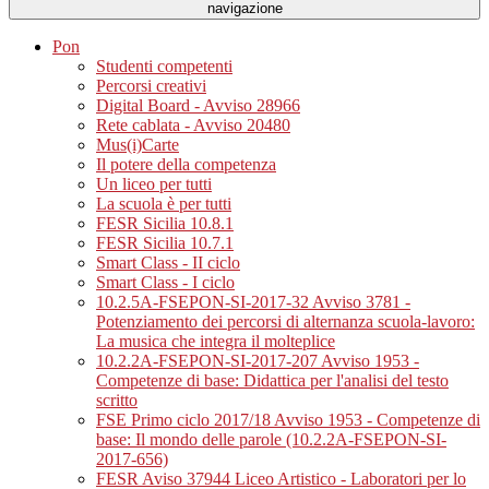
navigazione
Pon
Studenti competenti
Percorsi creativi
Digital Board - Avviso 28966
Rete cablata - Avviso 20480
Mus(i)Carte
Il potere della competenza
Un liceo per tutti
La scuola è per tutti
FESR Sicilia 10.8.1
FESR Sicilia 10.7.1
Smart Class - II ciclo
Smart Class - I ciclo
10.2.5A-FSEPON-SI-2017-32 Avviso 3781 -
Potenziamento dei percorsi di alternanza scuola-lavoro:
La musica che integra il molteplice
10.2.2A-FSEPON-SI-2017-207 Avviso 1953 -
Competenze di base: Didattica per l'analisi del testo
scritto
FSE Primo ciclo 2017/18 Avviso 1953 - Competenze di
base: Il mondo delle parole (10.2.2A-FSEPON-SI-
2017-656)
FESR Aviso 37944 Liceo Artistico - Laboratori per lo