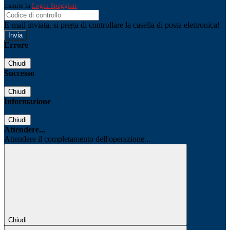
tramite la
Login Spaggiari
E-mail inviata, si prega di controllare la casella di posta elettronica!
Errore
Chiudi
Successo
Chiudi
Informazione
Chiudi
Attendere...
Attendere il completamento dell'operazione...
Chiudi