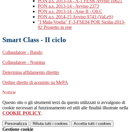
PON a.s. 2013-14 - A-1 FESR Avviso 10621
PON a.s. 2013-14 - Avviso 2373
PON a.s. 2013-14 - Asse II - Ob.C
PON a.s. 2014-15 Avviso 9743 (VaLeS)
"I Mala-Voglia" F-3-FSE04 POR Sicilia-2013-
92 Progetto in rete
Smart Class - II ciclo
Collaudatore - Bando
Collaudatore - Nomina
Determina affidamento direttto
Ordine diretto di acquisto su MePA
Notizie
Questo sito o gli strumenti terzi da questo utilizzati si avvalgono di
cookie necessari al funzionamento ed utili alle finalità illustrate nella
COOKIE POLICY
.
Personalizza
Rifiuta tutti
i cookies
Accetta tutti
i cookies
Gestione cookie