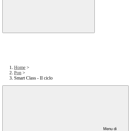
Home
>
Pon
>
Smart Class - II ciclo
Menu di