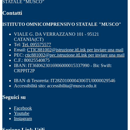
STATALE "MUSCO"
Contatti
ISTITUTO OMNICOMPRENSIVO STATALE "MUSCO"
VIALE G. DA VERRAZZANO 101 - 95121
CATANIA(CT)
Tel:
Tel. 095575577
Email:
CTIC881002@istruzione.it
Link per inviare una mail
PEC:
ctic881002@pec.istruzione.it
Link per inviare una mail
C.F.: 80025540875
IBAN: IT36I0623016906000015337990 - Bic Swift:
CRPPIT2P
IBAN di Tesoreria: IT28Z0100004306TU0000029546
Accessibilità sito: accessibilita@musco.edu.it
Seguici su
Facebook
Youtube
Instagram
Sezione Link Utili