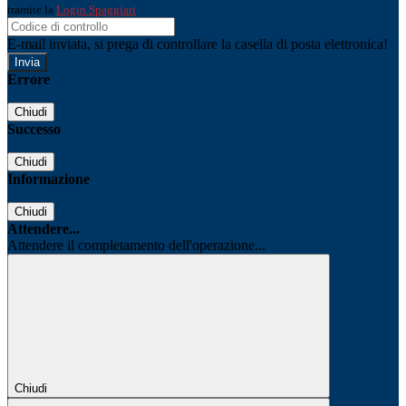
tramite la
Login Spaggiari
E-mail inviata, si prega di controllare la casella di posta elettronica!
Errore
Chiudi
Successo
Chiudi
Informazione
Chiudi
Attendere...
Attendere il completamento dell'operazione...
Chiudi