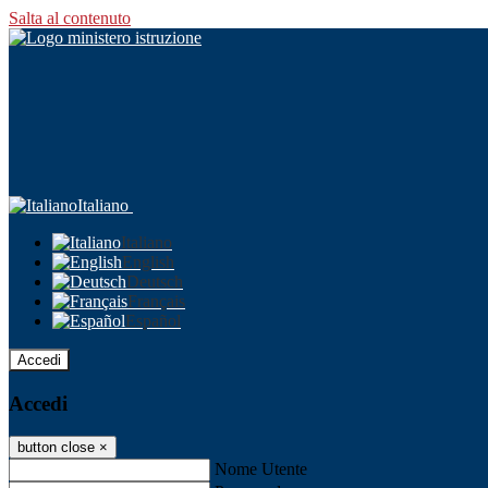
Salta al contenuto
Italiano
Italiano
English
Deutsch
Français
Español
Accedi
Accedi
button close
×
Nome Utente