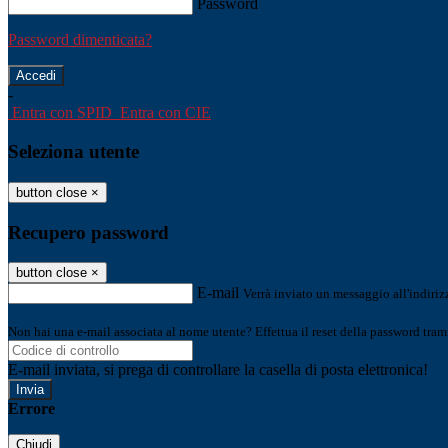
Password
Password dimenticata?
-
Entra con SPID
Entra con CIE
Seleziona utente
button close
×
Recupero password
button close
×
E-mail
Verrà inviato un messaggio all'indirizz
Non hai una e-mail associata al nome utente? Effettua il reset della password tram
E-mail inviata, si prega di controllare la casella di posta elettronica!
Errore
Chiudi