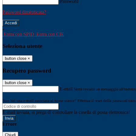
Password
Password dimenticata?
-
Entra con SPID
Entra con CIE
Seleziona utente
button close
×
Recupero password
button close
×
E-mail
Verrà inviato un messaggio all'indirizz
Non hai una e-mail associata al nome utente? Effettua il reset della password tram
E-mail inviata, si prega di controllare la casella di posta elettronica!
Errore
Chiudi