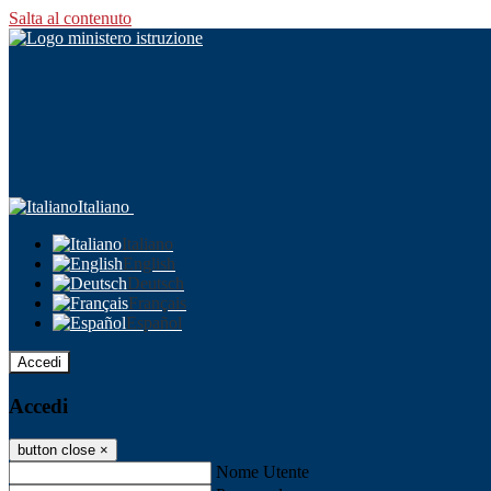
Salta al contenuto
Italiano
Italiano
English
Deutsch
Français
Español
Accedi
Accedi
button close
×
Nome Utente