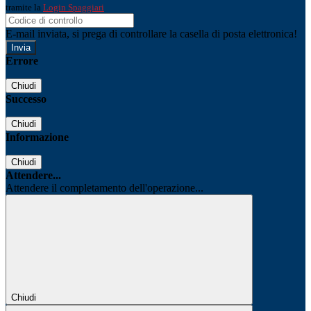
tramite la
Login Spaggiari
E-mail inviata, si prega di controllare la casella di posta elettronica!
Errore
Chiudi
Successo
Chiudi
Informazione
Chiudi
Attendere...
Attendere il completamento dell'operazione...
Chiudi