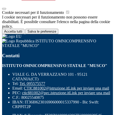
Cookie necessari per il funzionamento
I cookie necessari per il funzionamento non possono essere
disabilitati. È possibile consultare l'elenco nella pagina della cookie
policy.
Accetta tutti
Salva le preferenze
ISTITUTO OMNICOMPRENSIVO
STATALE "MUSCO"
Contatti
ISTITUTO OMNICOMPRENSIVO STATALE "MUSCO"
VIALE G. DA VERRAZZANO 101 - 95121
CATANIA(CT)
Tel:
Tel. 095575577
Email:
CTIC881002@istruzione.it
Link per inviare una mail
PEC:
ctic881002@pec.istruzione.it
Link per inviare una mail
C.F.: 80025540875
IBAN: IT36I0623016906000015337990 - Bic Swift:
CRPPIT2P