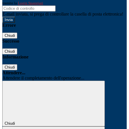
tramite la
Login Spaggiari
E-mail inviata, si prega di controllare la casella di posta elettronica!
Errore
Chiudi
Successo
Chiudi
Informazione
Chiudi
Attendere...
Attendere il completamento dell'operazione...
Chiudi