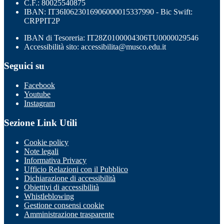
C.F.: 80025540875
IBAN: IT36I0623016906000015337990 - Bic Swift:
CRPPIT2P
IBAN di Tesoreria: IT28Z0100004306TU0000029546
Accessibilità sito: accessibilita@musco.edu.it
Seguici su
Facebook
Youtube
Instagram
Sezione Link Utili
Cookie policy
Note legali
Informativa Privacy
Ufficio Relazioni con il Pubblico
Dichiarazione di accessibilità
Obiettivi di accessibilità
Whistleblowing
Gestione consensi cookie
Amministrazione trasparente