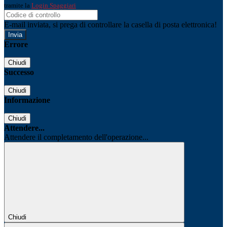
tramite la
Login Spaggiari
E-mail inviata, si prega di controllare la casella di posta elettronica!
Errore
Chiudi
Successo
Chiudi
Informazione
Chiudi
Attendere...
Attendere il completamento dell'operazione...
Chiudi