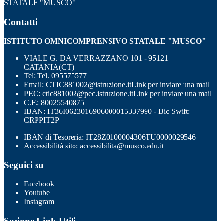
STATALE "MUSCO"
Contatti
ISTITUTO OMNICOMPRENSIVO STATALE "MUSCO"
VIALE G. DA VERRAZZANO 101 - 95121
CATANIA(CT)
Tel:
Tel. 095575577
Email:
CTIC881002@istruzione.it
Link per inviare una mail
PEC:
ctic881002@pec.istruzione.it
Link per inviare una mail
C.F.: 80025540875
IBAN: IT36I0623016906000015337990 - Bic Swift:
CRPPIT2P
IBAN di Tesoreria: IT28Z0100004306TU0000029546
Accessibilità sito: accessibilita@musco.edu.it
Seguici su
Facebook
Youtube
Instagram
Sezione Link Utili