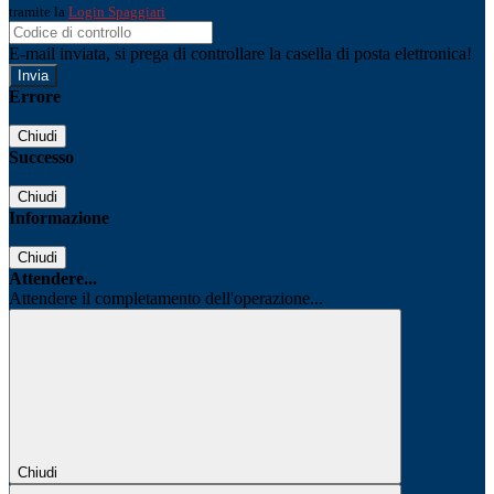
tramite la
Login Spaggiari
E-mail inviata, si prega di controllare la casella di posta elettronica!
Errore
Chiudi
Successo
Chiudi
Informazione
Chiudi
Attendere...
Attendere il completamento dell'operazione...
Chiudi