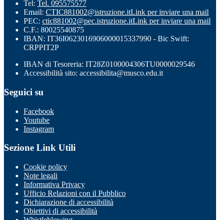
Tel:
Tel. 095575577
Email:
CTIC881002@istruzione.it
Link per inviare una mail
PEC:
ctic881002@pec.istruzione.it
Link per inviare una mail
C.F.: 80025540875
IBAN: IT36I0623016906000015337990 - Bic Swift:
CRPPIT2P
IBAN di Tesoreria: IT28Z0100004306TU0000029546
Accessibilità sito: accessibilita@musco.edu.it
Seguici su
Facebook
Youtube
Instagram
Sezione Link Utili
Cookie policy
Note legali
Informativa Privacy
Ufficio Relazioni con il Pubblico
Dichiarazione di accessibilità
Obiettivi di accessibilità
Whistleblowing