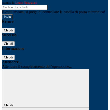
tramite la
Login Spaggiari
E-mail inviata, si prega di controllare la casella di posta elettronica!
Errore
Chiudi
Successo
Chiudi
Informazione
Chiudi
Attendere...
Attendere il completamento dell'operazione...
Chiudi