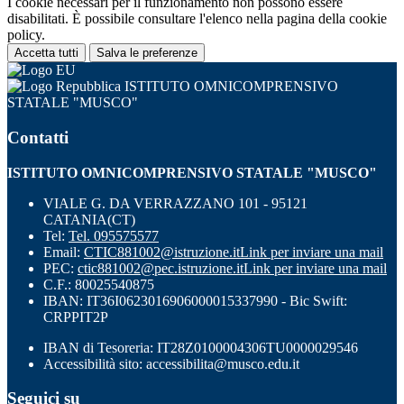
I cookie necessari per il funzionamento non possono essere
disabilitati. È possibile consultare l'elenco nella pagina della cookie
policy.
Accetta tutti
Salva le preferenze
ISTITUTO OMNICOMPRENSIVO
STATALE "MUSCO"
Contatti
ISTITUTO OMNICOMPRENSIVO STATALE "MUSCO"
VIALE G. DA VERRAZZANO 101 - 95121
CATANIA(CT)
Tel:
Tel. 095575577
Email:
CTIC881002@istruzione.it
Link per inviare una mail
PEC:
ctic881002@pec.istruzione.it
Link per inviare una mail
C.F.: 80025540875
IBAN: IT36I0623016906000015337990 - Bic Swift:
CRPPIT2P
IBAN di Tesoreria: IT28Z0100004306TU0000029546
Accessibilità sito: accessibilita@musco.edu.it
Seguici su